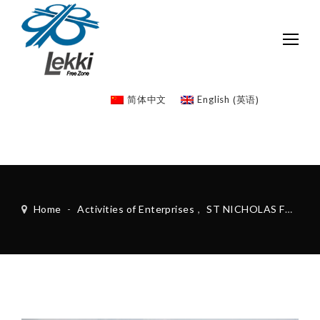
英语
简体中文
English
(
)
Home
-
Activities of Enterprises
,
ST NICHOLAS FZE
-