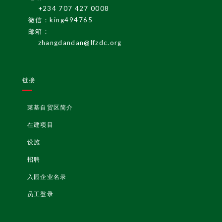
+234 707 427 0008
de
微信：king494765
LF
Z
I
nvest
G
ui
deli
邮箱：
ors
zhangdandan@lfzdc.org
ne
链接
莱基自贸区简介
在建项目
设施
招聘
入园企业名录
员工登录