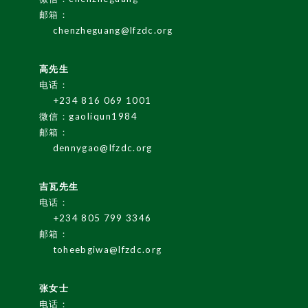
邮箱：
chenzheguang@lfzdc.org
高先生
电话：
+234 816 069 1001
微信：gaoliqun1984
English
邮箱：
dennygao@lfzdc.org
LF
Z
G
A
Z
ETT
E
吉瓦先生
电话：
LF
Z
Re
g
ulati
o
ns
+234 805 799 3346
邮箱：
I
nvesti
n
g i
n
Ni
toheebgiwa@lfzdc.org
geria
张女士
LF
Z
I
nvest
me
G
ui
nt
电话：