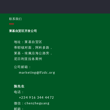
联系我们
莱基自贸区开发公司
地址：莱基自贸区
蒂耶镇对面，阿科多路，
莱基－埃佩沿海公路旁，
尼日利亚拉各斯州
公司邮箱：
marketing@lfzdc.org
陈先生
电话：
English
+234 916 344 4472
微信：chenzheguang
邮箱：