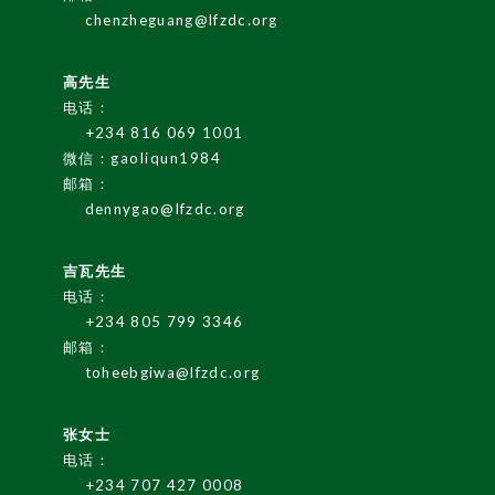
LF
Z
G
A
Z
ETT
chenzheguang@lfzdc.org
E
LF
Z
Re
g
ulati
o
高先生
ns
电话：
I
nvesti
n
g i
n
Ni
+234 816 069 1001
微信：gaoliqun1984
geria
邮箱：
LF
Z
I
nvest
me
G
ui
dennygao@lfzdc.org
nt
de
吉瓦先生
电话：
LF
Z
I
nvest
G
ui
deli
ors
+234 805 799 3346
ne
邮箱：
toheebgiwa@lfzdc.org
张女士
电话：
+234 707 427 0008